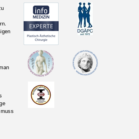
zu
rn.
ßigen
 man
s
nge
x muss