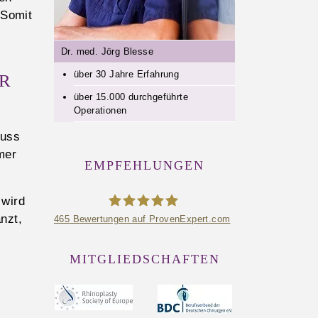
 Somit
Dr. med. Jörg Blesse
über 30 Jahre Erfahrung
R
über 15.000 durchgeführte
Operationen
muss
mer
EMPFEHLUNGEN
 wird
änzt,
465
Bewertungen auf ProvenExpert.com
Plastische Chirurgie in
MITGLIEDSCHAFTEN
Bielefeld - Praxisklinik
Dr.Blesse