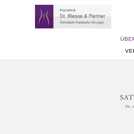
ÜBE
VE