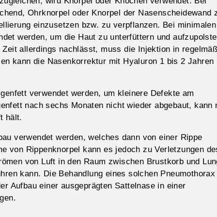
ugleichen, wird Knorpel oder Knochen verwendet. Bei
reichend, Ohrknorpel oder Knorpel der Nasenscheidewand 
lierung einzusetzen bzw. zu verpflanzen. Bei minimalen
et werden, um die Haut zu unterfüttern und aufzupolste
Zeit allerdings nachlässt, muss die Injektion in regelmä
len kann die Nasenkorrektur mit Hyaluron 1 bis 2 Jahren
igenfett verwendet werden, um kleinere Defekte am
enfett nach sechs Monaten nicht wieder abgebaut, kann
 hält.
bau verwendet werden, welches dann von einer Rippe
e von Rippenknorpel kann es jedoch zu Verletzungen de
römen von Luft in den Raum zwischen Brustkorb und Lu
führen kann. Die Behandlung eines solchen Pneumothora
er Aufbau einer ausgeprägten Sattelnase in einer
lgen.