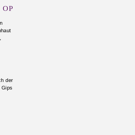
 OP
en
mhaut
,
ch der
n Gips